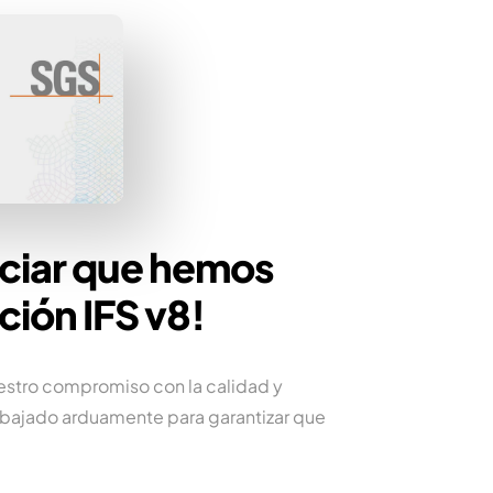
nciar que hemos
ción IFS v8!
uestro compromiso con la calidad y
abajado arduamente para garantizar que