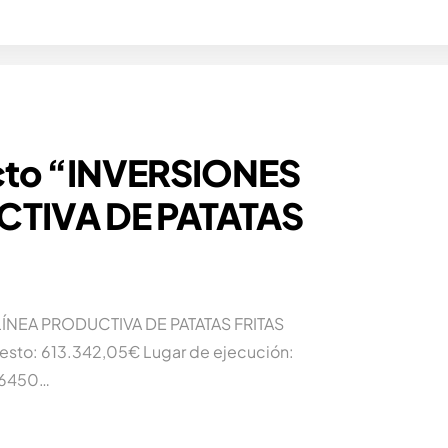
ecto “INVERSIONES
CTIVA DE PATATAS
LÍNEA PRODUCTIVA DE PATATAS FRITAS
sto: 613.342,05€ Lugar de ejecución:
 46450…