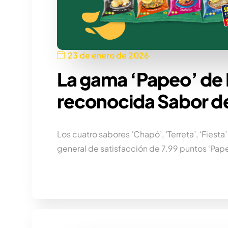
23 de enero de 2026
La gama ‘Papeo’ de F
reconocida Sabor d
Los cuatro sabores ‘Chapó’, ‘Terreta’, ‘Fiest
general de satisfacción de 7.99 puntos ‘Pape