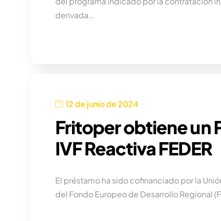
del programa indicado por la contratación in
derivada…
12 de junio de 2024
Fritoper obtiene un
IVF Reactiva FEDER
El préstamo ha sido cofinanciado por la Uni
del Fondo Europeo de Desarrollo Regional (