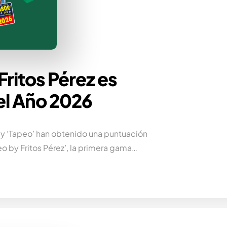
ritos Pérez es
el Año 2026
a’ y ‘Tapeo’ han obtenido una puntuación
o by Fritos Pérez’, la primera gama…