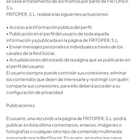
se cese el tratamiento de
los mismos
por parte de FRITOPER,
S.L.
FRITOPER, S.L. realizará las siguientes actuaciones:
•
Acceso a la información pública del perfil.
•
Publicación en el perfil del usuario de toda aquella
información ya publicada en la página de FRITOPER, S.L.
•
Enviar mensajes personales e individuales a través de los
canales de la Red Social.
•
Actualizaciones del estado de la página que se publicarán en
el perfil del usuario.
El usuario siempre puede controlar sus conexiones, eliminar
los contenidos que dejen de interesarle y restringir con quién
comparte sus conexiones, para ello deberá acceder a su
configuración de privacidad.
Publicaciones
El usuario, una vez unido a la página de FRITOPER, S.L. podrá
publicar en ésta última comentarios, enlaces, imágenes o
fotografías o cualquier otro tipo de contenido multimedia
soportado por la Red Social. El usuario, en todos los casos,