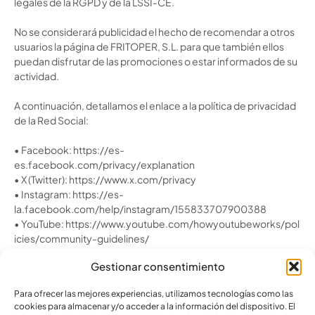
legales de la RGPD y de la LSSI-CE.
No se considerará publicidad el hecho de recomendar a otros
usuarios la página de FRITOPER, S.L. para que también ellos
puedan disfrutar de las promociones o estar informados de su
actividad.
A continuación, detallamos el enlace a la política de privacidad
de la Red Social:
•
Facebook:
https://es-
es.facebook.com/privacy/explanation
•
X (Twitter):
https://www.x.com/privacy
•
Instagram:
https://es-
la.facebook.com/help/instagram/155833707900388
•
YouTube:
https://www.youtube.com/howyoutubeworks/pol
icies/community-guidelines/
Gestionar consentimiento
Para ofrecer las mejores experiencias, utilizamos tecnologías como las
cookies para almacenar y/o acceder a la información del dispositivo. El