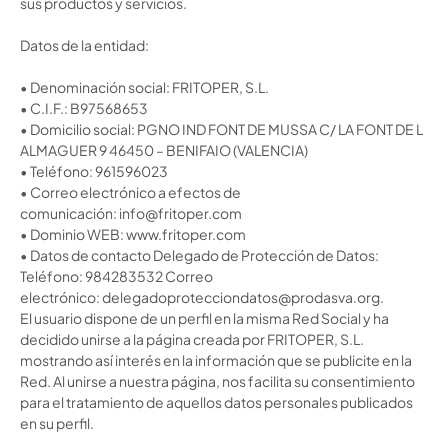
sus productos y servicios.
Datos de la entidad:
•
Denominación social:
FRITOPER, S.L.
•
C.I.F.:
B97568653
•
Domicilio social:
PGNO IND FONT DE MUSSA C/ LA FONT DE L
ALMAGUER 9 46450 – BENIFAIO (VALENCIA)
•
Teléfono:
961596023
•
Correo electrónico a efectos de
comunicación:
info@fritoper.com
•
Dominio WEB:
www.fritoper.com
•
Datos de contacto Delegado de Protección de Datos:
Teléfono: 984283532 Correo
electrónico:
delegadoprotecciondatos@prodasva.org
.
El usuario dispone de un perfil en la misma Red Social y ha
decidido unirse a la página creada por FRITOPER, S.L.
mostrando así interés en la información que se publicite en la
Red. Al unirse a nuestra página, nos facilita su consentimiento
para el tratamiento de aquellos datos personales publicados
en su perfil.