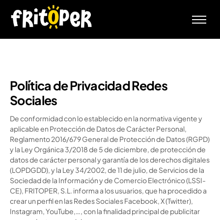
Inicio
Empresa
Productos
Política de Privacidad Redes
RSC
Sociales
Contacto
De conformidad con lo establecido en la normativa vigente y
aplicable en Protección de Datos de Carácter
Personal,
Reglamento 2016/679 General de Protección de Datos (RGPD)
y la Ley Orgánica 3/2018 de 5 de diciembre, de protección de
datos de carácter personal y garantía de los derechos digitales
(LOPDGDD), y la Ley 34/2002, de 11 de julio, de Servicios de la
Sociedad de la Información y de Comercio Electrónico (LSSI-
CE), FRITOPER, S.L. informa a los usuarios, que ha procedido a
crear un perfil en las Redes Sociales Facebook, X (Twitter),
Instagram, YouTube,…, con
la finalidad principal de publicitar