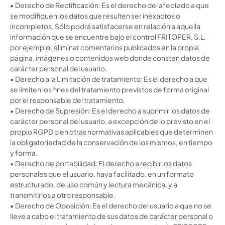
•
Derecho de Rectificación
: Es el derecho del afectado a que
se modifiquen los datos que resulten ser inexactos o
incompletos. Sólo podrá satisfacerse
en relación a
aquella
información que se encuentre bajo el control FRITOPER, S.L.
por ejemplo, eliminar comentarios publicados en la propia
página, imágenes o contenidos web donde consten datos de
carácter personal del usuario.
•
Derecho a la Limitación de tratamiento
: Es el derecho a que
se limiten los fines del tratamiento previstos de forma original
por el responsable del tratamiento.
•
Derecho de Supresión
: Es el derecho a suprimir los datos de
carácter personal del usuario, a excepción de lo previsto en el
propio RGPD o en otras normativas aplicables que determinen
la obligatoriedad de la conservación de
los mismos
, en tiempo
y forma.
•
Derecho de portabilidad
: El derecho a recibir los datos
personales que el usuario, haya facilitado, en un formato
estructurado, de uso común y lectura mecánica, y a
transmitirlos a otro responsable.
•
Derecho de Oposición
: Es el derecho del usuario a que no se
lleve a cabo el tratamiento de sus datos de carácter personal o