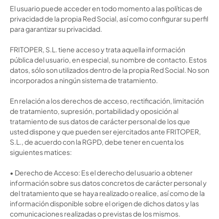
El usuario puede acceder en todo momento a las políticas de
privacidad de la propia Red Social, así como configurar su perfil
para garantizar su privacidad.
FRITOPER, S.L. tiene acceso y trata aquella información
pública del usuario, en especial, su nombre de contacto. Estos
datos, sólo son utilizados dentro de la propia Red Social. No son
incorporados a ningún sistema de tratamiento.
En relación a
los derechos de acceso, rectificación, limitación
de tratamiento, supresión, portabilidad y oposición al
tratamiento de sus datos de carácter personal de los que
usted dispone y que pueden ser ejercitados ante FRITOPER,
S.L., de acuerdo con la RGPD, debe tener en cuenta los
siguientes matices:
•
Derecho de Acceso:
Es el derecho del usuario a obtener
información sobre sus datos concretos de carácter personal y
del tratamiento que se haya realizado o realice, así como de la
información disponible sobre el origen de dichos datos y las
comunicaciones realizadas o previstas de los mismos.