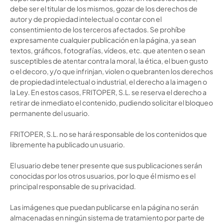
debe ser el titular de
los mismos
, gozar de los derechos de
autor y de propiedad intelectual o contar con el
consentimiento de los terceros afectados. Se prohíbe
expresamente cualquier publicación en la página, ya sean
textos, gráficos, fotografías, vídeos, etc. que atenten o sean
susceptibles de atentar contra la moral, la ética, el buen gusto
o el decoro, y/o que infrinjan, violen o quebranten los derechos
de propiedad intelectual o industrial, el derecho a la imagen o
la Ley. En estos casos, FRITOPER, S.L. se reserva el derecho a
retirar de inmediato el contenido, pudiendo solicitar el bloqueo
permanente del usuario.
FRITOPER, S.L. no se hará responsable de los contenidos que
libremente ha publicado un usuario.
El usuario debe tener presente que sus publicaciones serán
conocidas por los otros usuarios, por lo que él mismo es el
principal responsable de su privacidad.
Las imágenes que puedan publicarse en la página no serán
almacenadas en ningún sistema de tratamiento por parte de