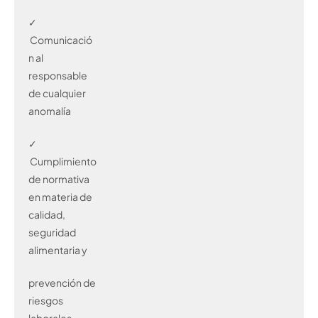
✓
Comunicació
n al
responsable
de cualquier
anomalía
✓
Cumplimiento
de normativa
en materia de
calidad,
seguridad
alimentaria y
prevención de
riesgos