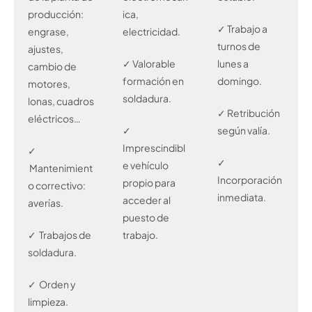
producción:
ica,
✓ Trabajo a
engrase,
electricidad.
turnos de
ajustes,
✓ Valorable
lunes a
cambio de
formación en
domingo.
motores,
soldadura.
lonas, cuadros
✓ Retribución
eléctricos…
✓
según valía.
Imprescindibl
✓
✓
e vehículo
Mantenimient
Incorporación
propio para
o correctivo:
inmediata.
acceder al
averías.
puesto de
✓ Trabajos de
trabajo.
soldadura.
✓ Orden y
limpieza.