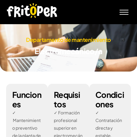
Inicio
Empresa
Departamento de mantenimiento
Productos
Electromecánico/a
RSC
Contacto
Funcion
Requisi
Condici
es
tos
ones
✓
✓ Formación
✓
Mantenimient
profesional
Contratación
o preventivo
superior en
directa y
de la planta de
electromecán
estable.