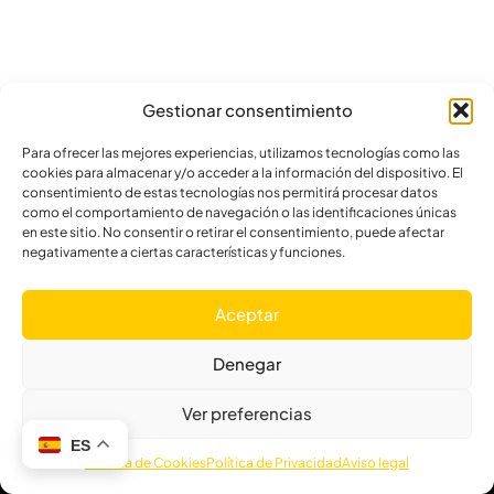
Gestionar consentimiento
Para ofrecer las mejores experiencias, utilizamos tecnologías como las
cookies para almacenar y/o acceder a la información del dispositivo. El
N
consentimiento de estas tecnologías nos permitirá procesar datos
como el comportamiento de navegación o las identificaciones únicas
H
en este sitio. No consentir o retirar el consentimiento, puede afectar
M
negativamente a ciertas características y funciones.
Aceptar
Denegar
Aviso Legal
Política de Privacidad
©
2026
Fritoper S.L. Todos los
Política de Cookies
Ver preferencias
derechos reservados.
Diseño
Política de Privacidad Redes
web: Klein
ES
Sociales
Política de Cookies
Política de Privacidad
Aviso legal